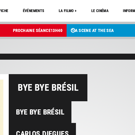
FICHE
ÉVÉNEMENTS
LA FILMO +
LE CINÉMA
INFORM
PROCHAINE SÉANCE
13
H
40
A SCENE AT THE SEA
BYE BYE BRÉSIL
BYE BYE BRÉSIL
CARLOS DIEGUES