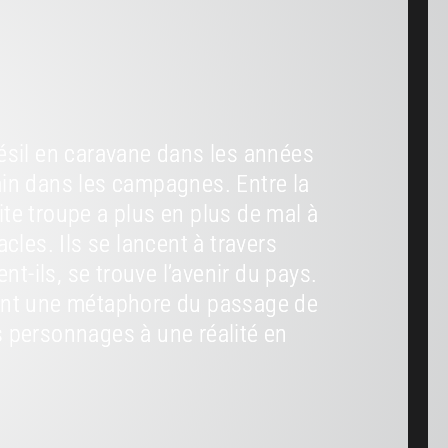
ésil en caravane dans les années
ain dans les campagnes. Entre la
tite troupe a plus en plus de mal à
cles. Ils se lancent à travers
nt-ils, se trouve l’avenir du pays.
ient une métaphore du passage de
 personnages à une réalité en