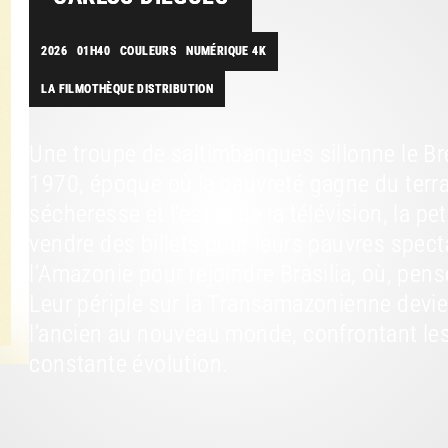
2026
01H40
COULEURS
NUMÉRIQUE 4K
LA FILMOTHÈQUE DISTRIBUTION
Une troupe de saltimbanques sillonne le Br
1970, époque où la pauvreté gagne du terr
sécheresse et l’essor de la télévision, la pe
vendre des billets pour leurs pauvres specta
l’Amazonie pour rejoindre Brasilia, où, pense
Leur périple sur la Transamazonienne dev
l’ancien au nouveau monde, confrontant les
constante évolution.