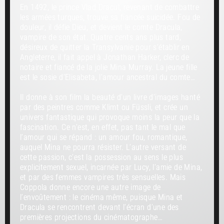
En 1492, le prince Vlad Dracul, revenant de combattre
les armées turques, trouve sa fiancée suicidée. Fou de
douleur, il défie Dieu, et devient le comte Dracula,
vampire de son état. Quatre cents ans plus tard,
désireux de quitter la Transylvanie pour s’établir en
Angleterre, il fait appel à Jonathan Harker, clerc de
notaire et fiancé de la jolie Mina Murray. La jeune fille
est le sosie d’Elisabeta, l’amour ancestral du comte…
Il donne à son film la beauté d’un livre d’images hanté
par des peintres comme Klimt ou Füssli, et crée un
univers fantastique qui provoque moins la peur que la
fascination. Ce n’est, en effet, pas tant le mal que
l’amour qui se répand : un amour fou, ­romantique,
auquel Mina ne pourra résister. L’autre versant de
cette passion, c’est la possession au sens le plus
explicitement sexuel, incarnée par Lucy, l’amie de Mina,
et par des femmes vampires très sensuelles. Mais
Coppola donne encore une autre image de
l’envoûtement : le cinéma même, puisque Mina et
Dracula se rencontrent devant l’écran d’une des
premières projections du cinématographe…