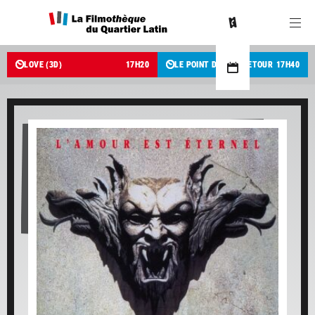
LOVE (3D)
17
H
20
LE POINT DE NON-RETOUR
17
H
40