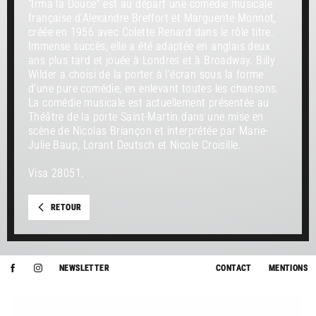
“Irma la Douce” est au départ une comédie musicale
française d’Alexandre Breffort et Marguerite Monnot,
créée en 1956 avec Colette Renard dans le rôle titre.
Immense succès, elle a été adaptée en anglais deux
ans plus tard et jouée à Londres et à Broadway. Billy
Wilder a choisi de la porter à l’écran sous la forme
d’une pure comédie, en enlevant toutes les chansons.
La comédie musicale est actuellement présentée au
Théâtre de la porte Saint-Martin dans une mise en
scène de Nicolas Briançon et interprétée par Marie-
Julie Baup, Lorant Deutsch et Nicole Croisille.
Visa 28051.
RETOUR
NEWSLETTER
CONTACT
MENTIONS