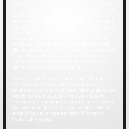
symptôme d’un commerce bien peu légal et réprouvé
par les moeurs, sur lequel une police corrompue ferme
néanmoins les yeux. Après avoir organisé une
descente dans l’hôtel de passe favori du commissaire
Lefèvre, Nestor est chassé de la police et, chômeur, bat
désormais le pavé. Touchée par sa candeur et son
courage (il n’a pas hésité à la défendre contre son
“protecteur”), Irma la douce, “prostituée de mère en
fille”, lui propose de s’associer avec elle. Mais bien vite,
Nestor devient jaloux et aspire à la tirer de la rue. Il
invente alors un stratagème qui ne tarde pas à le
mettre dans une situation intenable…
Tournée en scope couleurs, une comédie loufoque et
corrosive qui, comme toujours chez Billy Wilder,
renverse bon nombre de clichés et fait un gigantesque
pied de nez à la morale. On y retrouve le tandem
étincelant de La Garçonnière, Jack Lemmon et Shirley
MacLaine, dans un Paris à la fois réel (les Halles) et
recréé grâce à un somptueux décor d’Alexandre
Trauner. Un vrai régal.