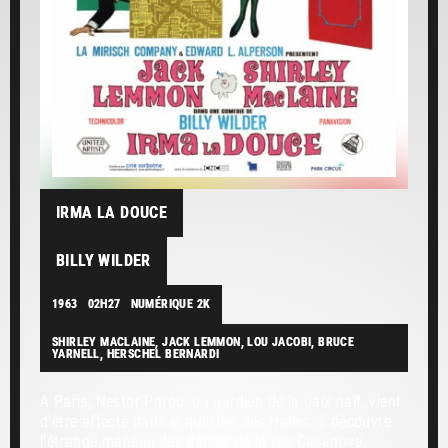
IRMA LA DOUCE
BILLY WILDER
1963
02H27
NUMÉRIQUE 2K
SHIRLEY MACLAINE, JACK LEMMON, LOU JACOBI, BRUCE
YARNELL, HERSCHEL BERNARDI
A Paris, Nestor Patou, un gardien de la paix naïf, vient
d’être affecté dans le quartier des Halles. Il découvre
l’étrange manège des dames de la rue Casanova,