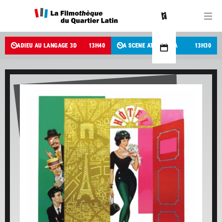
ADIEU AU LANGAGE 3D
13
H
40
A SCENE AT THE SEA
13
H
30