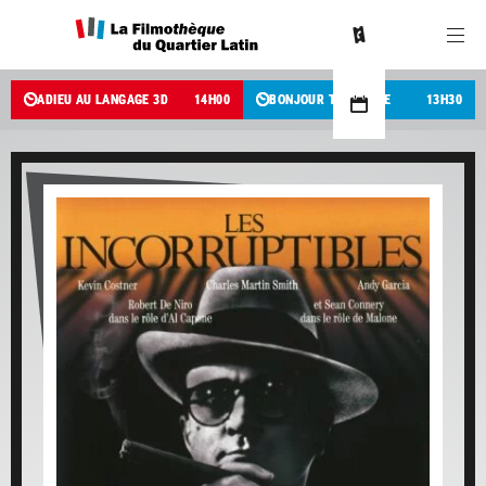
ADIEU AU LANGAGE 3D
14
H
00
BONJOUR TRISTESSE
13
H
30