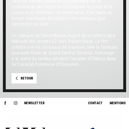
Dans les années trente, Al Capone règne sur la
contrebande de l’alcool en corrompant la police et la
justice et en éliminant ses adversaires. Eliot Ness va
former une équipe de policiers très spéciaux pour
l’empêcher de nuire.
Un scénario de David Mamet inspiré de la célèbre série
télévisée des années 60 avec Robert Stack. Le film
collectionne les morceaux de bravoure, telle la fameuse
poursuite finale de Grand Central Terminal, hommage
à la scène du landau dévalant l’escalier d’Odessa dans
Le Cuirassé Potemkine d’Eisenstein.
RETOUR
NEWSLETTER
CONTACT
MENTIONS