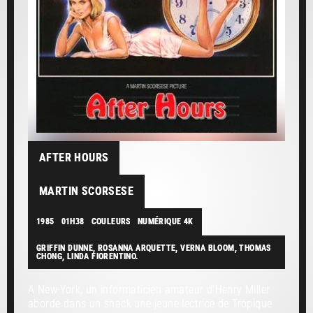
AFTER HOURS
MARTIN SCORSESE
1985
01H38
COULEURS
NUMÉRIQUE 4K
GRIFFIN DUNNE, ROSANNA ARQUETTE, VERNA BLOOM, THOMAS
CHONG, LINDA FIORENTINO.
A New-York, un informaticien amateur d’Henry Miller
aborde dans un snack une jeune lectrice de Tropique