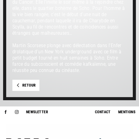
du Cancer. Elle l’invite le soir même à la rejoindre chez
elle, dans le quartier bohème de Soho. Pour l’homme à
la vie bien rangée, c’est le début d’une nuit de
cauchemar, pendant laquelle il ira de Charybde en
Scylla, au fil de rencontres et de coïncidences aussi
étranges que malheureuses…
Martin Scorsese plonge avec délectation dans l’Enfer
drolatique d’un New York underground avec ce film à
petit budget tourné en huit semaines à Soho. Entre
farce du subconscient et comédie kafkaïenne, une
réussite peu connue du cinéaste.
RETOUR
NEWSLETTER
CONTACT
MENTIONS