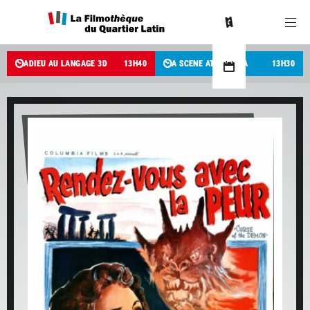
ADIEU AU LANGAGE 3D
13
H
40
A SCENE AT THE SEA
13
H
30