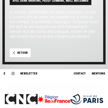
AVEC DANA ANDREWS, PEGGY CUMMINS, NIALL MACGINNIS
Le docteur John Holden, un savant américain, se rend
à Londres afin de mener son enquête sur la mort de
son collègue, le professeur Harrington. Ce dernier avait
fait part de ses soupçons sur le Dr Karswell qu’il
pensait lié à des forces démoniaques. Holden se rend
vite compte que ces doutes n’étaient pas anodins.
RETOUR
NEWSLETTER
CONTACT
MENTIONS