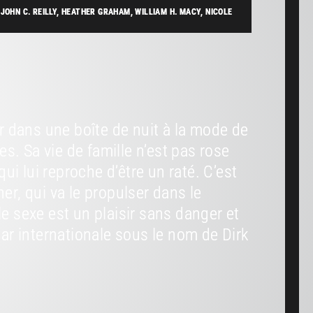
OHN C. REILLY, HEATHER GRAHAM, WILLIAM H. MACY, NICOLE
 dans une boîte de nuit à la mode de
s. Sa vie de famille n’est pas rose
i lui reproche d’être un raté. C’est
ner, qui va le propulser dans le
 sexe est un plaisir sans danger et
star internationale sous le nom de Dirk