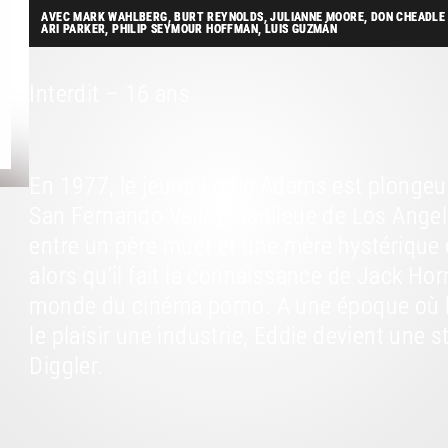
AVEC MARK WAHLBERG, BURT REYNOLDS, JULIANNE MOORE, DON CHEADLE J
ARI PARKER, PHILIP SEYMOUR HOFFMAN, LUIS GUZMÁN
Interdit – 16 ans
En 1977, le jeune Eddie Adams est plongeur
San Fernando Valley, banlieue de Los Angele
entre un père muet et une mère hystérique qu
alors qu’il fait la connaissance de Jack Hor
monde du cinéma porno. A une époque où le
le plaisir une industrie, Eddie devient une 
Diggler.