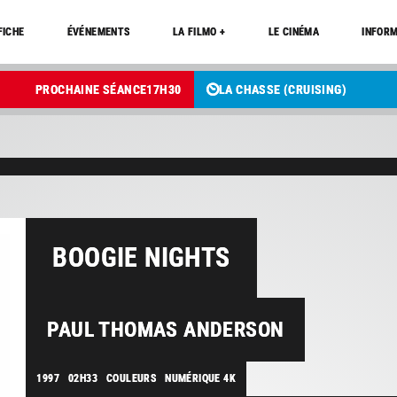
FICHE
ÉVÉNEMENTS
LA FILMO +
LE CINÉMA
INFORM
PROCHAINE SÉANCE
17
H
30
LA CHASSE (CRUISING)
BOOGIE NIGHTS
PAUL THOMAS ANDERSON
1997
02H33
COULEURS
NUMÉRIQUE 4K