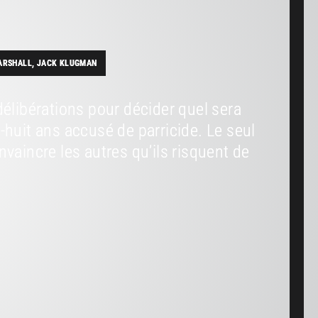
 MARSHALL, JACK KLUGMAN
délibérations pour décider quel sera
-huit ans accusé de parricide. Le seul
vaincre les autres qu’ils risquent de