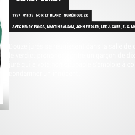
1957
01H35
NOIR ET BLANC
NUMÉRIQUE 2K
AVEC HENRY FONDA, MARTIN BALSAM, JOHN FIEDLER, LEE J. COBB, E. G.
Douze jurés se réunissent dans la salle de 
le verdict prononcé contre un garçon de dix
juré qui a voté non coupable s’emploie à con
condamner un innocent.