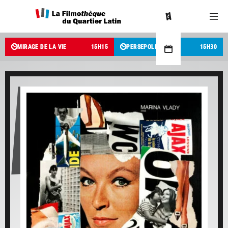
MIRAGE DE LA VIE
15
H
15
PERSEPOLIS
15
H
30