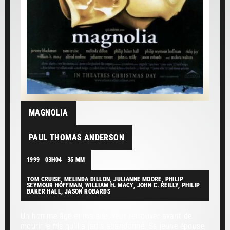
MAGNOLIA
PAUL THOMAS ANDERSON
1999
03H04
35 MM
TOM CRUISE, MELINDA DILLON, JULIANNE MOORE, PHILIP
SEYMOUR HOFFMAN, WILLIAM H. MACY, JOHN C. REILLY, PHILIP
BAKER HALL, JASON ROBARDS
Un homme âgé et malade, veut retrouver avant de
mourir le fils qu’il a jadis abandonné. Sa jeune épouse,