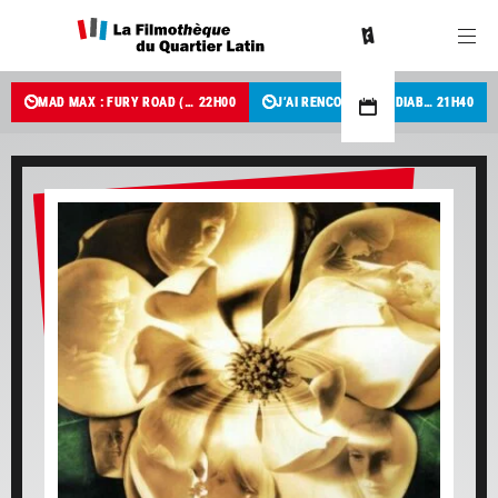
MAD MAX : FURY ROAD (3D)
22
H
00
J’AI RENCONTRÉ LE DIABLE
21
H
40