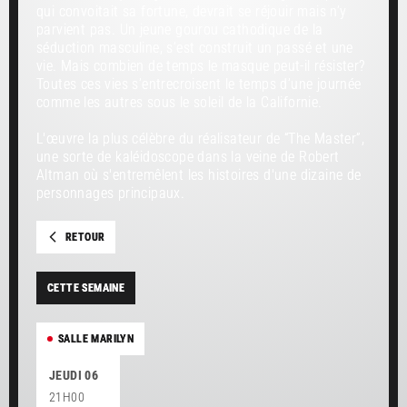
qui convoitait sa fortune, devrait se réjouir mais n’y
parvient pas. Un jeune gourou cathodique de la
séduction masculine, s’est construit un passé et une
vie. Mais combien de temps le masque peut-il résister?
Toutes ces vies s’entrecroisent le temps d’une journée
comme les autres sous le soleil de la Californie.
L'œuvre la plus célèbre du réalisateur de “The Master”,
une sorte de kaléidoscope dans la veine de Robert
Altman où s'entremêlent les histoires d'une dizaine de
personnages principaux.
RETOUR
CETTE SEMAINE
SALLE MARILYN
JEUDI 06
21H00