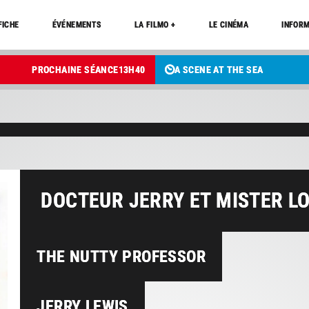
FICHE
ÉVÉNEMENTS
LA FILMO +
LE CINÉMA
INFORM
PROCHAINE SÉANCE
13
H
40
A SCENE AT THE SEA
DOCTEUR JERRY ET MISTER L
THE NUTTY PROFESSOR
JERRY LEWIS