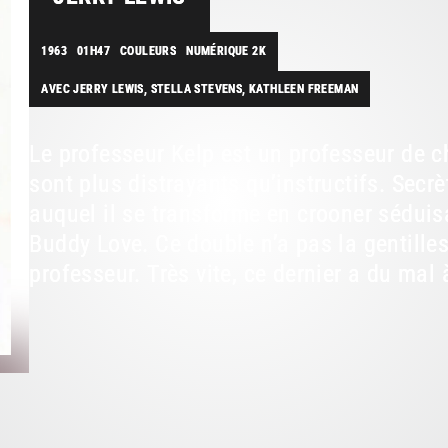
1963
01H47
COULEURS
NUMÉRIQUE 2K
AVEC JERRY LEWIS, STELLA STEVENS, KATHLEEN FREEMAN
Le professeur Kelp est un professeur de c
sont plus distrayants qu’instructifs. Secrè
auquel il se transforme en crooner séduis
Buddy Love. Ce double n’a pas la gentille
professeur. Très vite, ce dernier a du mal à