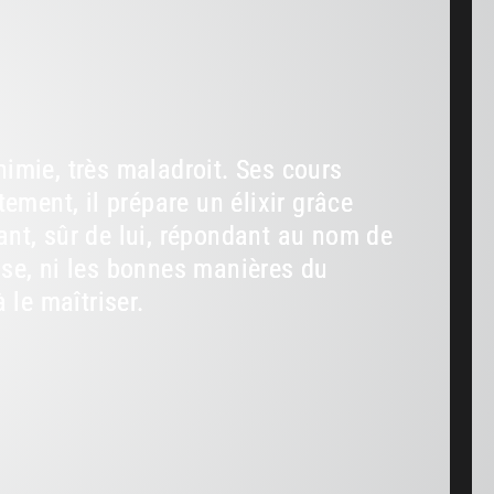
himie, très maladroit. Ses cours
tement, il prépare un élixir grâce
ant, sûr de lui, répondant au nom de
sse, ni les bonnes manières du
 le maîtriser.