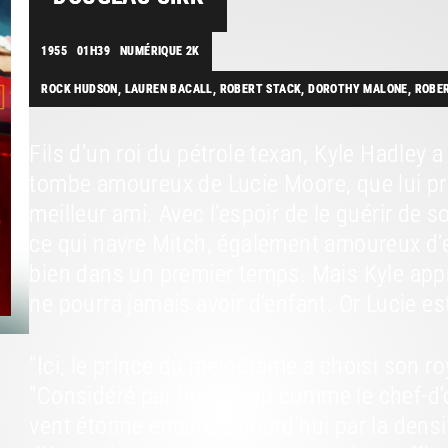
1955
01H39
NUMÉRIQUE 2K
ROCK HUDSON, LAUREN BACALL, ROBERT STACK, DOROTHY MALONE, ROBE
Fils d’un roi du pétrole texan, Kyle Hadley a 
tombe amoureux de Lucie Moore, que lui p
meilleur ami. Avec l’espoir de le guérir de 
ce qui navre Mitch, également amoureux d’el
bien dans un premier temps. Mais Kyle appr
ne pourra jamais avoir d’enfant. Or Lucie es
"Ici, le prince du mélodrame a choisi son 
"Considéré par beaucoup comme le chef-d'oe
vent étonne encore aujourd'hui par la densi