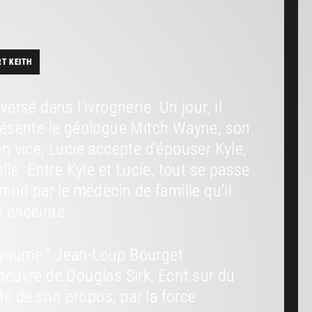
RT KEITH
versé dans l’ivrognerie. Un jour, il
résente le géologue Mitch Wayne, son
son vice, Lucie accepte d’épouser Kyle,
le. Entre Kyle et Lucie, tout se passe
end par le médecin de famille qu’il
t enceinte.
royaume." Jean-Loup Bourget
uvre de Douglas Sirk, Ecrit sur du
té de son propos, par la force