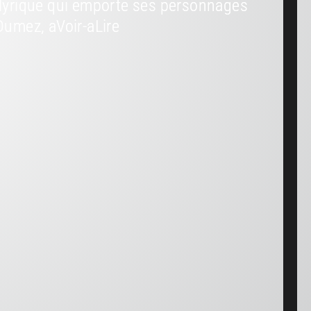
e lyrique qui emporte ses personnages
 Dumez, aVoir-aLire