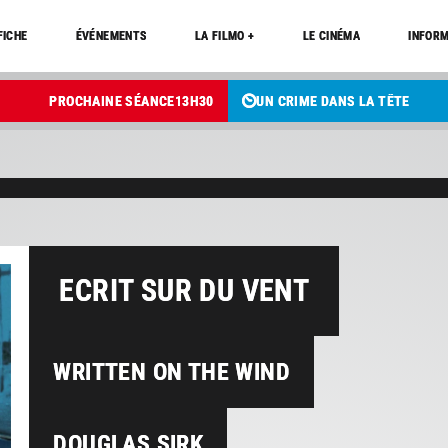
FICHE
ÉVÉNEMENTS
LA FILMO +
LE CINÉMA
INFORM
PROCHAINE SÉANCE
13
H
30
UN CRIME DANS LA TÊTE
ECRIT SUR DU VENT
WRITTEN ON THE WIND
DOUGLAS SIRK