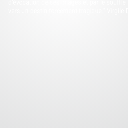
d'évocation de ses images et par le souffl
vers un destin forcément tragique." Virgile