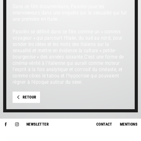
Dans ce film documentaire, Pasolini joue les
intervieweurs dans une enquête sur la sexualité qui fut
une première en Italie.
Pasolini se définit dans ce film comme un « commis
voyageur » qui parcourt l'Italie, du sud au nord, pour
sonder les idées et les mots des Italiens sur la
sexualité et mettre en évidence la culture « petite-
bourgeoise » des années soixante.C'est une forme de
cinéma-vérité à l'italienne qui aurait comme moteur
l'esprit à la fois analytique et corrosif du cinéaste, et
comme cibles le tabou et l'hypocrisie qui pouvaient
régner à l'époque autour du sexe.
RETOUR
NEWSLETTER
CONTACT
MENTIONS