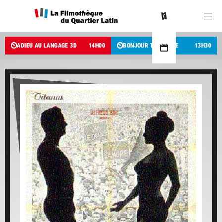
ADIEU AU LANGAGE 3D
14
H
00
BONJOUR TRISTESSE
13
H
30