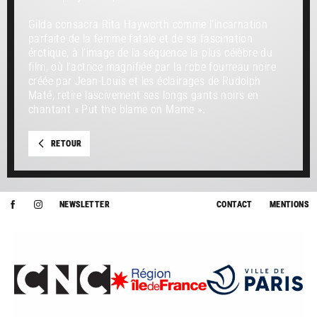
Gilda consacra Rita Hayworth comme l’incarnation
parfaite de la femme fatale et de sa fascination
érotique, à l’image de la séquence la plus célèbre du
film, où l’actrice magnifiée par la robe fourreau noire
créée par Jean-Louis et les éclairages de Rudolph
Maté, retire lascivement ses longs gants noirs en
chantant « Put the blame on Mame ».
RETOUR
NEWSLETTER
CONTACT
MENTIONS