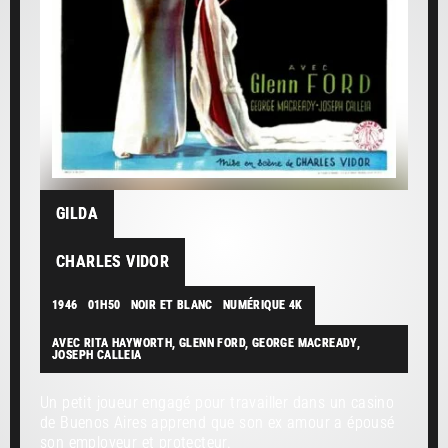
GILDA
CHARLES VIDOR
1946
01H50
NOIR ET BLANC
NUMÉRIQUE 4K
AVEC RITA HAYWORTH, GLENN FORD, GEORGE MACREADY,
JOSEPH CALLEIA
Un petit joueur engagé pour travailler dans un casino
de Buenos Aires apprend que son ex amour a épousé
son employeur et protecteur.