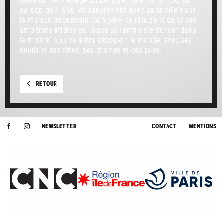
Dans un petit village du Bengale, vers 1910, Apu, un
garçon de 7 ans, vit pauvrement avec sa famille dans
la maison ancestrale. Son père, se réfugiant dans ses
ambitions littéraires, laisse sa famille s’enfoncer dans
la misère. Apu va alors découvrir le monde, avec ses
deuils et ses fêtes, ses drames et ses joies.
RETOUR
NEWSLETTER
CONTACT
MENTIONS