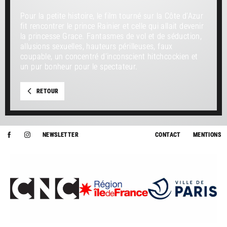
Pour la petite histoire, le film tourné sur la Côte d’Azur
fit rencontrer le prince Rainier et celle qui allait devenir
la princesse Grace. Fantasmes de vol et de séduction,
allusions sexuelles, hauteurs périlleuses, faux
coupable, un concentré d’inconscient hitchcockien et
un pur bonheur pour le spectateur.
RETOUR
NEWSLETTER
CONTACT
MENTIONS