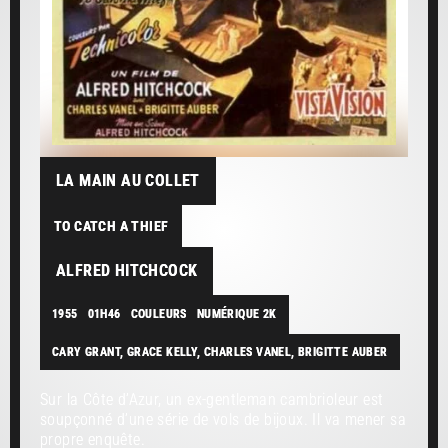
LA MAIN AU COLLET
TO CATCH A THIEF
ALFRED HITCHCOCK
1955
01H46
COULEURS
NUMÉRIQUE 2K
CARY GRANT, GRACE KELLY, CHARLES VANEL, BRIGITTE AUBER
Sur la Côte d’Azur, un ex-gentleman cambrioleur est
soupçonné d’une série de vols de bijoux. Il va mener sa
propre enquête.