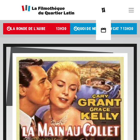
LA RONDE DE L’AUBE
13
H
30
QUOI DE NEUF PUSSYCAT ?
13
H
30