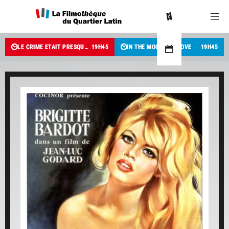
LE CRIME ÉTAIT PRESQUE PARFAIT (3D)
19
H
45
IN THE MOOD FOR LOVE
19
H
45