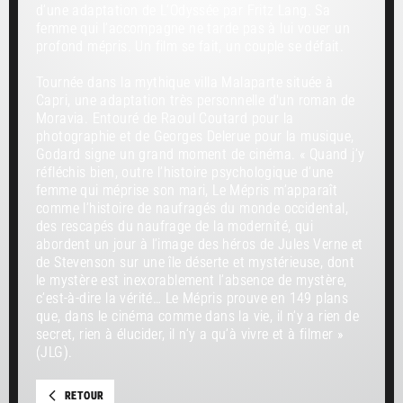
d’une adaptation de L’Odyssée par Fritz Lang. Sa
femme qui l’accompagne ne tarde pas à lui vouer un
profond mépris. Un film se fait, un couple se défait.
Tournée dans la mythique villa Malaparte située à
Capri, une adaptation très personnelle d'un roman de
Moravia. Entouré de Raoul Coutard pour la
photographie et de Georges Delerue pour la musique,
Godard signe un grand moment de cinéma. « Quand j’y
réfléchis bien, outre l’histoire psychologique d’une
femme qui méprise son mari, Le Mépris m’apparaît
comme l’histoire de naufragés du monde occidental,
des rescapés du naufrage de la modernité, qui
abordent un jour à l’image des héros de Jules Verne et
de Stevenson sur une île déserte et mystérieuse, dont
le mystère est inexorablement l’absence de mystère,
c’est-à-dire la vérité… Le Mépris prouve en 149 plans
que, dans le cinéma comme dans la vie, il n’y a rien de
secret, rien à élucider, il n’y a qu’à vivre et à filmer »
(JLG).
RETOUR