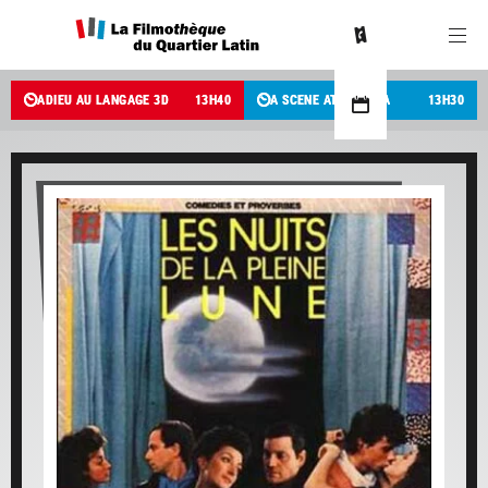
ADIEU AU LANGAGE 3D
13
H
40
A SCENE AT THE SEA
13
H
30