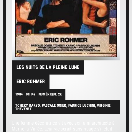
LES NUITS DE LA PLEINE LUNE
ERIC ROHMER
1984
01H42
NUMÉRIQUE 2K
TCHEKY KARYO, PASCALE OGIER, FABRICE LUCHINI, VIRGINIE
THEVENET
Une femme décoratrice vit avec son ami architecte à
Marne-la-Vallée. Leur vie serait sans nuage s’il était