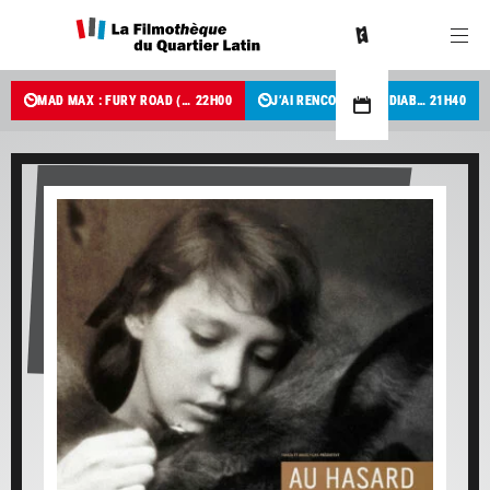
MAD MAX : FURY ROAD (3D)
22
H
00
J’AI RENCONTRÉ LE DIABLE
21
H
40