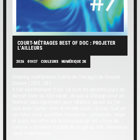
COURT-MÉTRAGES BEST OF DOC : PROJETER
L’AILLEURS
2026
01H37
COULEURS
NUMÉRIQUE 2K
Entering Indifference (Lettre de Chicago) de Vincent
Dieutre (2001, 28′)
Il fait extrêmement froid. Ce sont les derniers jours du
dernier hiver du XXe siècle. Je suis à Chicago pour un
festival mais également pour réfléchir, savoir où j’en
suis avec l’autre. Avec le monde aussi. Là-bas, tout ce
qui mine notre quotidien s’exacerbe ; amourette, neige
et oubli, ma lettre est la chronique de cet « hiver de
l’amour », le relevé instable de ce gel du réel. Bienvenue
dans l’indifférence.