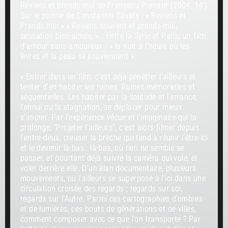
Reviens et prends moi de Franssou Prenant (2004, 14′)
Sur le poème de Constantin Cavafy : « Reviens et
Prends moi » « Reviens souvent et prends-moi,
sensation bien-aimée, »… Entre la Syrie et Paris, un film
d’amour sans amoureux… « la nuit à l’heure où les
lèvres et la peau se souviennent ».
« Entrer dans un film, c’est déjà pénétrer l’ailleurs et
tenter d’en habiter les ruines. Ruines mémorielles et
séquentielles. Les habiter par la solitude et l’errance,
l’ennui ou la stagnation, se déplacer pour mieux
s’ancrer. Par l’expérience vécue et l’imaginaire qui la
prolonge, “Projeter l’ailleurs”, c’est alors filmer depuis
l’entre-deux, creuser la brèche qui tend à réunir l’être ici
et le devenir là-bas : là-bas, où rien ne semble se
passer, et pourtant déjà suivre la caméra qui vole, et
voler derrière elle. D’un élan documentaire, plusieurs
mouvements, où l’ailleurs se superpose à l’ici dans une
circulation croisée des regards ; regards sur soi,
regards sur l’Autre. Parmi ces cartographies d’ombres
et de lumières, ces bouts de générations et de villes,
comment composer avec ce que l’on transporte ? Par