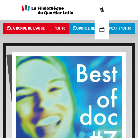
LA RONDE DE L’AUBE
13
H
30
QUOI DE NEUF PUSSYCAT ?
13
H
30