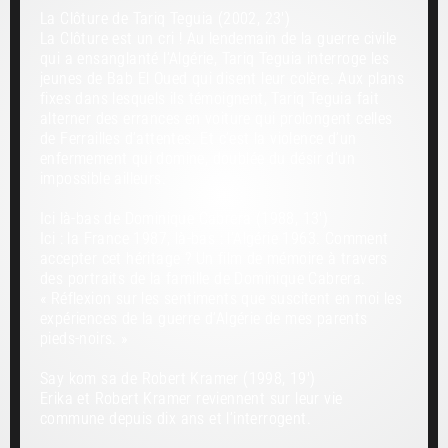
La Clôture de Tariq Teguia (2002, 23′)
La Clôture est un cri ! Au lendemain de la guerre civile
qui a ensanglanté l’Algérie, Tariq Teguia interroge les
jeunes de Bab El Oued qui disent leur colère. Aux plans
fixes dans lesquels ils témoignent, Tariq Teguia fait
alterner des errances en voiture qui prolongent celles
de Ferrailles d’attentes. Et c’est la violence d’un
enfermement qui domine, doublée du désir d’un
impossible ailleurs.
Ici là-bas de Dominique Cabrera (1988, 13′)
Ici : la France 1987, là-bas : l’Algérie 1963. Comment
accepter cet héritage ? Un film de mémoire à travers
des portraits de la famille de Dominique Cabrera.
« Réflexion sur les sentiments que suscitent en moi les
expériences de la guerre d’Algérie de mes parents
pieds-noirs. »
Say kom sa de Robert Kramer (1998, 19′)
Erika et Robert Kramer reviennent sur leur vie
commune depuis dix ans et l’interrogent.