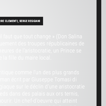
RRE CLEMENTI, SERGE REGGIANI
il faut que tout change » (Don Salina
quement des troupes républicaines de
heures de l’aristocratie, un Prince se
la fille du maire local.
critique comme l’un des plus grands
roman écrit par Giuseppe Tomasi di
aque sur le déclin d’une aristocratie
ieds dans des palais aux ors ternis,
mourir. Un chef-d’oeuvre qui atteint