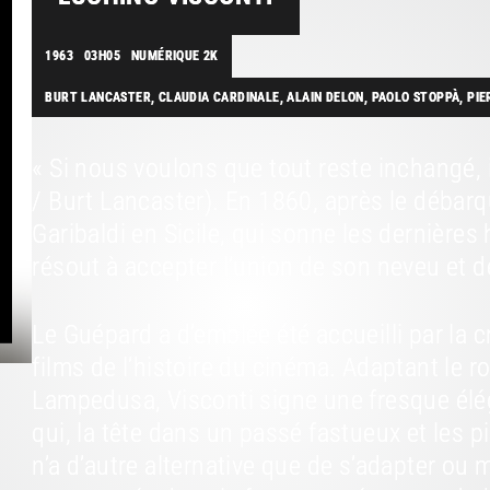
1963
03H05
NUMÉRIQUE 2K
BURT LANCASTER, CLAUDIA CARDINALE, ALAIN DELON, PAOLO STOPPÀ, PIE
« Si nous voulons que tout reste inchangé, 
/ Burt Lancaster). En 1860, après le débar
Garibaldi en Sicile, qui sonne les dernières 
résout à accepter l’union de son neveu et de 
Le Guépard a d’emblée été accueilli par la 
films de l’histoire du cinéma. Adaptant le 
Lampedusa, Visconti signe une fresque élégi
qui, la tête dans un passé fastueux et les p
n’a d’autre alternative que de s’adapter ou 