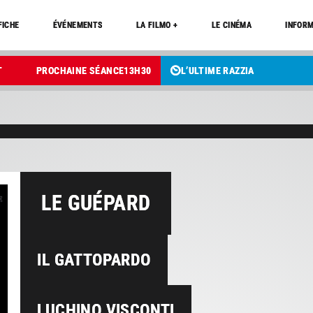
FICHE
ÉVÉNEMENTS
LA FILMO +
LE CINÉMA
INFORM
T
PROCHAINE SÉANCE
13
H
30
L’ULTIME RAZZIA
LE GUÉPARD
IL GATTOPARDO
LUCHINO VISCONTI