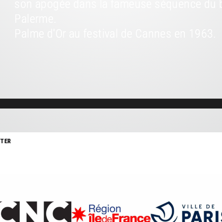
son apogée dans la fameuse séquence du ba
Palerme.
Palme d'Or au festival de Cannes en 1963.
TTER