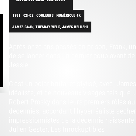
1981
02H02
COULEURS
NUMÉRIQUE 4K
JAMES CAAN, TUESDAY WELD, JAMES BELUSHI
Après onze ans passés en prison, Frank, un
de se lancer dans un dernier coup avant de
Jessie.
C'est un polar brutal et stylisé, avec "Jam
idéaliste, et de nouveaux visages tels que 
Robert Prosky dans leurs premiers rôles au 
décennies, accordant l'hyperréaliste séche
impressionnistes de la décennie naissante.
Julien Gester, Les Inrockuptibles