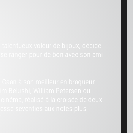
 talentueux voleur de bijoux, décide
 se ranger pour de bon avec son ami
es Caan à son meilleur en braqueur
Jim Belushi, William Petersen ou
cinéma, réalisé à la croisée de deux
resse seventies aux notes plus
"