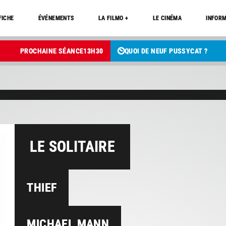
FICHE
ÉVÉNEMENTS
LA FILMO +
LE CINÉMA
INFORM
PROCHAINE SÉANCE
13
H
30
QUOI DE NEUF PUSSYCAT ?
LE SOLITAIRE
THIEF
MICHAEL MANN