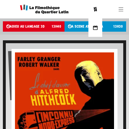
ADIEU AU LANGAGE 3D
13
H
40
A SCENE AT THE SEA
13
H
30