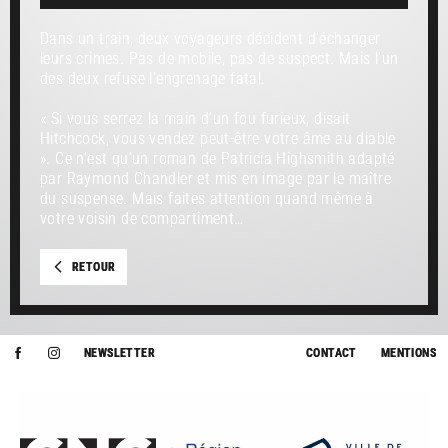
Dans un train, deux voyageurs décident d’échanger
leurs crimes. Pas de mobile, pas de suspect. Mais l’un
des deux refuse l’engrenage fatal.
« Si vous serrez la main d’un fou furieux, disait
Hitchcock, vous vendez peut-être votre âme au diable
». Ce n’est qu’un roman de Patricia Highsmith adapté
par Raymond Chandler et mis en image par le maître
du suspense. Mais faites attention quand même à
votre voisin de compartiment…
RETOUR
NEWSLETTER
CONTACT
MENTIONS