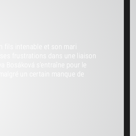
fils intenable et son mari
 ses frustrations dans une liaison
a Bosáková s’entraîne pour le
algré un certain manque de