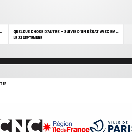
 AVEC GARANCE FROMONT, SPÉCIALISTE EN NOUVELLE VAGUE TCHÉCOSLOVAQUE.
QUELQUE CHOSE D’AUTRE – SUIVIE D’UN DÉBAT AVEC EMMANUEL BURDEAU, CRITIQUE DE CINÉMA
LE 23 SEPTEMBRE
TTER