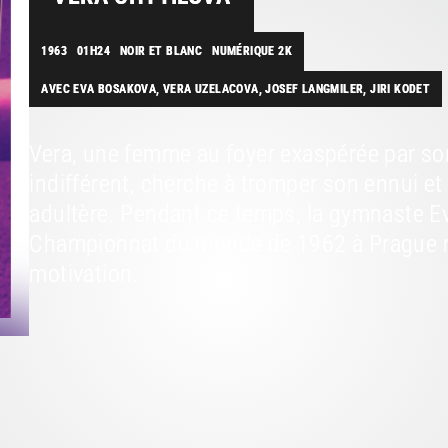
1963
01H24
NOIR ET BLANC
NUMÉRIQUE 2K
AVEC EVA BOSAKOVA, VERA UZELACOVA, JOSEF LANGMILER, JIRI KODET
Vera, une femme au foyer exaspérée par son 
indifférent, cherche à tromper son ennui et
adultère. Pendant ce temps, la gymnaste Ev
Championnat du monde de 1962 à Prague m
motivation.