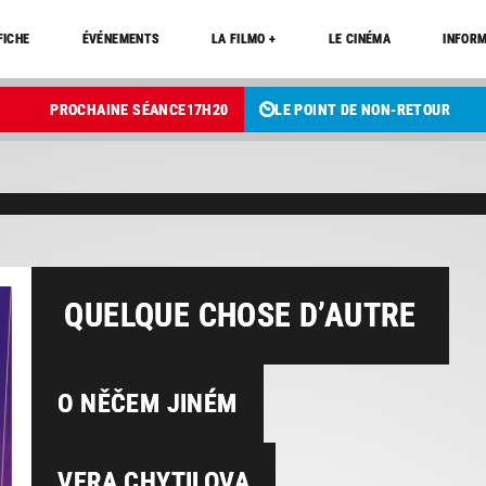
FICHE
ÉVÉNEMENTS
LA FILMO +
LE CINÉMA
INFORM
PROCHAINE SÉANCE
17
H
20
LE POINT DE NON-RETOUR
QUELQUE CHOSE D’AUTRE
O NĚČEM JINÉM
VERA CHYTILOVA