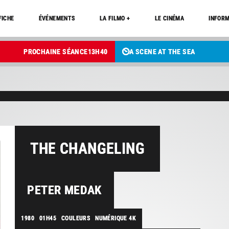
FICHE
ÉVÉNEMENTS
LA FILMO +
LE CINÉMA
INFORM
PROCHAINE SÉANCE
13
H
40
A SCENE AT THE SEA
THE CHANGELING
PETER MEDAK
1980
01H45
COULEURS
NUMÉRIQUE 4K