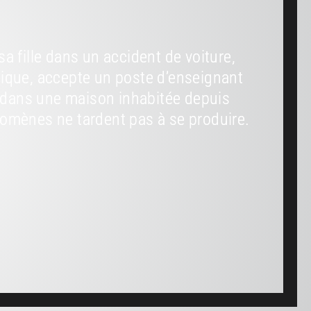
a fille dans un accident de voiture,
sique, accepte un poste d’enseignant
rs dans une maison inhabitée depuis
nomènes ne tardent pas à se produire.