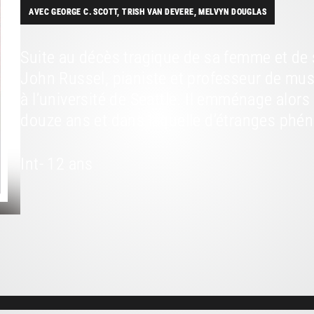
AVEC GEORGE C. SCOTT, TRISH VAN DEVERE, MELVYN DOUGLAS
Suite au décès tragique de sa femme et de s
John Russel, pianiste et professeur de mu
à l’université de Seattle. Il emménage alo
douze ans et dans laquelle d’étranges phé
Int- 12 ans