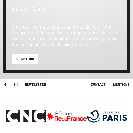
Interdit – 12 ans
Un virus inconnu se répand en Corée du Sud, l’état
d’urgence est décrété. Les passagers du train KTX se
livrent à une lutte sans merci afin de survivre jusqu’à
Busan, l’unique ville où ils seront en sécurité…
RETOUR
NEWSLETTER
CONTACT
MENTIONS