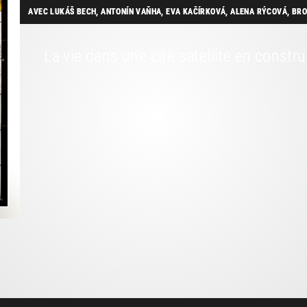
AVEC LUKÁŠ BECH, ANTONÍN VAŇHA, EVA KAČÍRKOVÁ, ALENA RÝCOVÁ, BR
La vie dans une cite satellite en constr