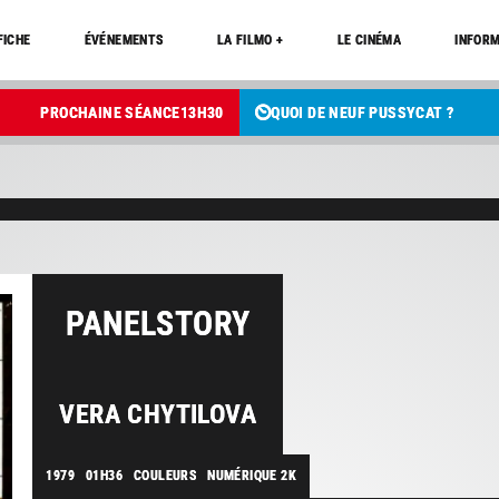
FICHE
ÉVÉNEMENTS
LA FILMO +
LE CINÉMA
INFORM
PROCHAINE SÉANCE
13
H
30
QUOI DE NEUF PUSSYCAT ?
PANELSTORY
VERA CHYTILOVA
1979
01H36
COULEURS
NUMÉRIQUE 2K