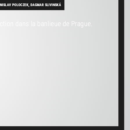
ONISLAV POLOCZEK, DAGMAR SLIVINSKÁ
uction dans la banlieue de Prague.