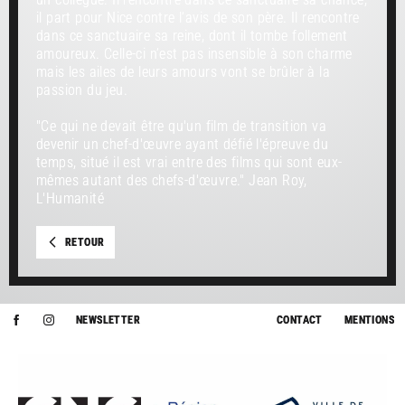
il part pour Nice contre l’avis de son père. Il rencontre
dans ce sanctuaire sa reine, dont il tombe follement
amoureux. Celle-ci n’est pas insensible à son charme
mais les ailes de leurs amours vont se brûler à la
passion du jeu.
"Ce qui ne devait être qu'un film de transition va
devenir un chef-d'œuvre ayant défié l'épreuve du
temps, situé il est vrai entre des films qui sont eux-
mêmes autant des chefs-d'œuvre." Jean Roy,
L'Humanité
RETOUR
NEWSLETTER
CONTACT
MENTIONS