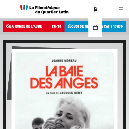
LA RONDE DE L’AUBE
13
H
30
QUOI DE NEUF PUSSYCAT ?
13
H
30