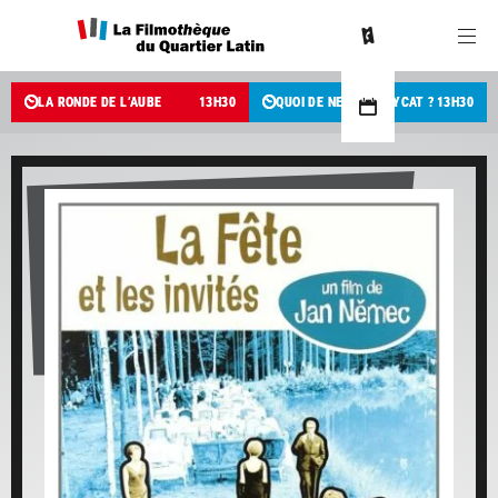
LA RONDE DE L’AUBE
13
H
30
QUOI DE NEUF PUSSYCAT ?
13
H
30