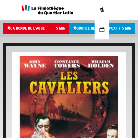
LA RONDE DE L’AUBE
5 MIN
QUOI DE NEUF PUSSYCAT ?
5 MIN
13
H
30
13
H
30