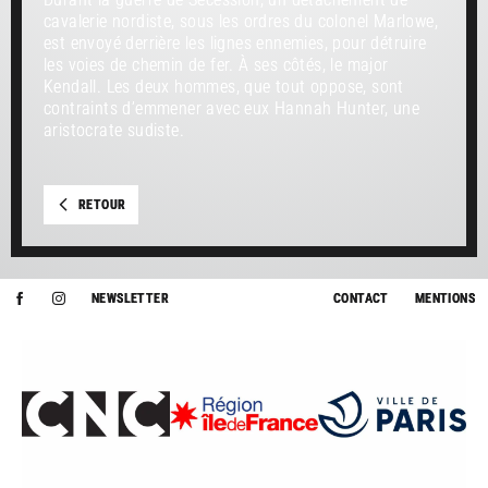
cavalerie nordiste, sous les ordres du colonel Marlowe,
est envoyé derrière les lignes ennemies, pour détruire
les voies de chemin de fer. À ses côtés, le major
Kendall. Les deux hommes, que tout oppose, sont
contraints d’emmener avec eux Hannah Hunter, une
aristocrate sudiste.
RETOUR
NEWSLETTER
CONTACT
MENTIONS