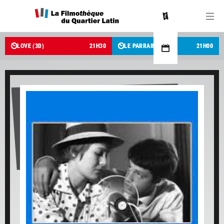
LOVE (3D)
21
H
30
LE PARRAIN
21
H
00