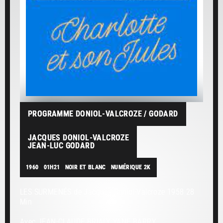
PROGRAMME DONIOL-VALCROZE / GODARD
JACQUES DONIOL-VALCROZE
JEAN-LUC GODARD
1960
01H21
NOIR ET BLANC
NUMÉRIQUE 2K
LES SURMENÉS de Jacques Doniol-Valcroze 1958 28
Min
Avec JEAN-CLAUDE BRIALY, YANE BARRY,