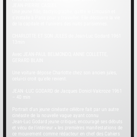
JEAN-PIERRE CASSEL
Une jeune fille, dactylographe, quitte le Limousin et
s’installe à Paris pour y travailler. Elle découvre la vie
de la capitale et l’univers des nuits parisiennes.
CHARLOTTE ET SON JULES de Jean-Luc Godard 1961
13min
Avec JEAN-PAUL BELMONDO, ANNE COLLETTE,
GERARD BLAIN
Une voiture dépose Charlotte chez son ancien jules,
celui-ci croit qu’elle revient.
JEAN -LUC GODARD de Jacques Doniol-Valcroze 1961
– 40 min
Portrait d’un jeune cinéaste célèbre fait par un autre
cinéaste de la nouvelle vague ayant connu
Jean-Luc Godard jeune critique, encouragé ses débuts
et vécu de l’intérieur « les premières manifestations de
ce mouvement comme rédacteur en chef des Cahiers