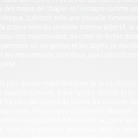
e des mains de Chaplin et l'instaure comme un
urlesque, Lubitsch crée une nouvelle dimensio
le propre nom du cinéaste comme adjectif, la « 
tour des malentendus, de créer de fortes dose
pparences où les gestes et les objets se dévoile
de et les mouvements sont doux, que Lubitsch
 pose.
 plus grande matérialisation de la « Lubitsch 
de fausses rumeurs, d'une fausse identité et 
nt les clés des portes de toutes les couches so
 populaires. Personnage visiblement décadent, il
 délicieuse capacité à manipuler la scène auto
ière, nièce d'un plombier grincheux, dont le tale