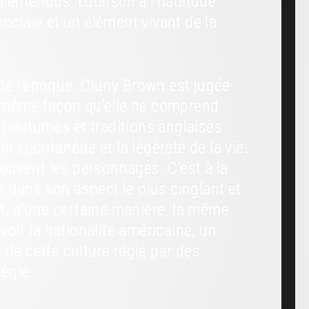
lentendus, Lubitsch a l'habitude
sociale et un élément vivant de la
 de l'époque. Cluny Brown est jugée
la même façon qu'elle ne comprend
 coutumes et traditions anglaises
a spontanéité et la légèreté de la vie.
ouvent les personnages. C'est à la
 dans son aspect le plus cinglant et
t, d’une certaine manière, la même
oir la nationalité américaine, un
 de cette culture régie par des
règle.