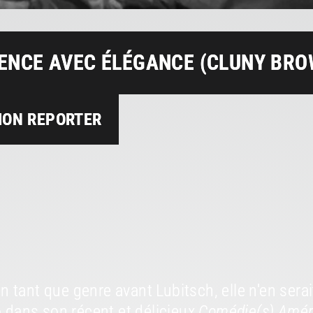
ENCE AVEC ÉLÉGANCE (CLUNY BROW
ION REPORTER
n tant que genre avant Lubitsch, elle n'en sera
 dans son récent et délicieux
Comédie(s) Amér