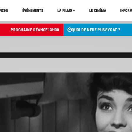
FICHE
ÉVÉNEMENTS
LA FILMO +
LE CINÉMA
INFORM
PROCHAINE SÉANCE
13
H
30
QUOI DE NEUF PUSSYCAT ?