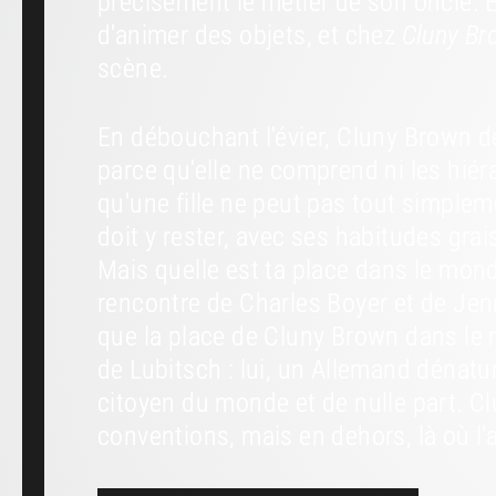
précisément le métier de son oncle. 
d'animer des objets, et chez
Cluny Br
scène.
En débouchant l'évier, Cluny Brown d
parce qu'elle ne comprend ni les hiér
qu'une fille ne peut pas tout simple
doit y rester, avec ses habitudes grai
Mais quelle est ta place dans le mon
rencontre de Charles Boyer et de Jenn
que la place de Cluny Brown dans le 
de Lubitsch : lui, un Allemand dénat
citoyen du monde et de nulle part. Cl
conventions, mais en dehors, là où l'a