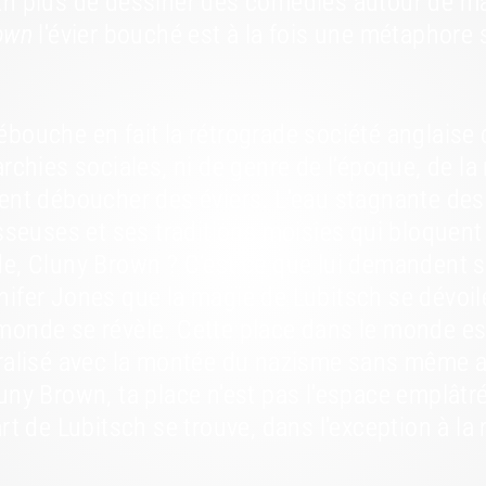
En plus de dessiner des comédies autour de ma
own
l'évier bouché est à la fois une métaphore 
ébouche en fait la rétrograde société anglaise
archies sociales, ni de genre de l’époque, de 
ment déboucher des éviers. L'eau stagnante des
sseuses et ses traditions moisies qui bloquent l
de, Cluny Brown ? C’est ce que lui demandent s
ifer Jones que la magie de Lubitsch se dévoile
monde se révèle. Cette place dans le monde es
uralisé avec la montée du nazisme sans même av
uny Brown, ta place n'est pas l'espace emplâtré
rt de Lubitsch se trouve, dans l'exception à la 