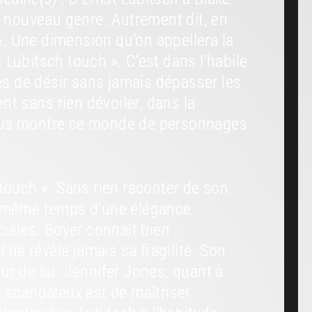
 nouveau genre. Autrement dit, en
n. Une dimension qu'on appellera la
Lubitsch touch ». C'est dans l'habile
s de désir sans jamais dépasser les
nt sans rien dévoiler, dans la
 nous montre ce monde de personnages
touch ». Sans rien raconter de son
en même temps d'une élégance
ciales. Boyer connaît bien
 ne révèle jamais sa fragilité. Son
ur de lui. Jennifer Jones, quant à
nt scandaleux est de maîtriser