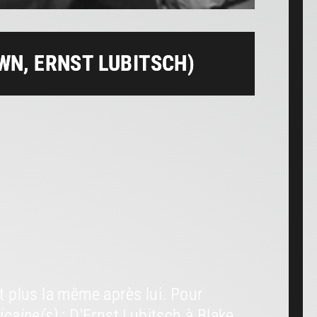
N, ERNST LUBITSCH)
it plus la même après lui. Pour
icaine(s)
: D'Ernst Lubitsch à Blake