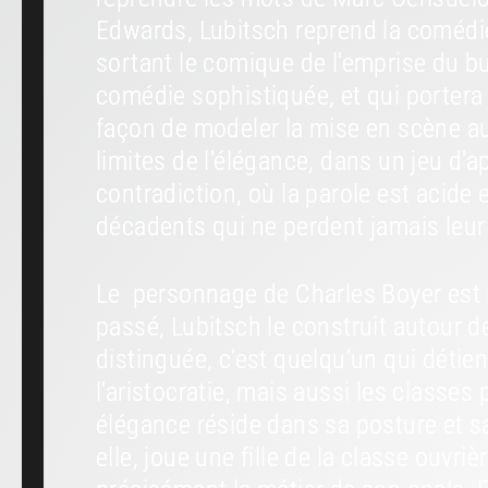
Edwards, Lubitsch reprend la comédi
sortant le comique de l'emprise du b
comédie sophistiquée, et qui portera 
façon de modeler la mise en scène au
limites de l'élégance, dans un jeu d'a
contradiction, où la parole est aci
décadents qui ne perdent jamais leur
Le personnage de Charles Boyer est la
passé, Lubitsch le construit autour 
distinguée, c’est quelqu’un qui détie
l'aristocratie, mais aussi les classes
élégance réside dans sa posture et sa
elle, joue une fille de la classe ouvr