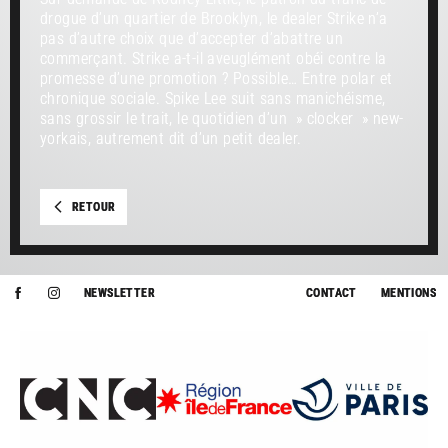
drogue d’un quartier de Brooklyn, le dealer Strike n’a
pas d’autre choix que d’accepter d’abattre un
commerçant. Strike a-t-il aveuglément obéi contre la
promesse d’une promotion ? Possible… Entre polar et
chronique sociale. Spike Lee suit sans manichéisme,
sans grossir le trait, le quotidien d’un » clocker » new-
yorkais, autrement dit d’un petit dealer.
RETOUR
NEWSLETTER
CONTACT
MENTIONS