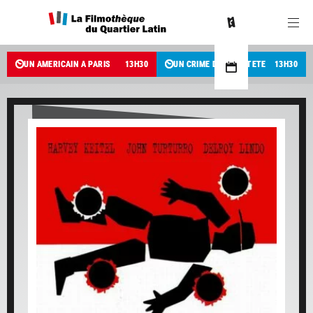
UN AMÉRICAIN À PARIS
13
H
30
UN CRIME DANS LA TÊTE
13
H
30