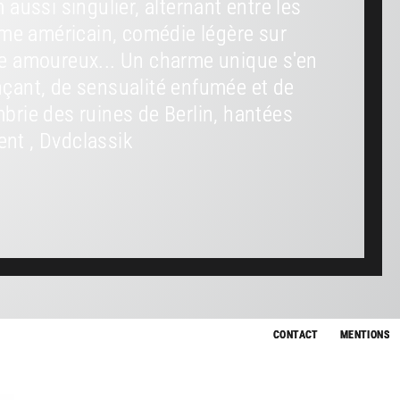
m aussi singulier, alternant entre les
lisme américain, comédie légère sur
gle amoureux... Un charme unique s'en
çant, de sensualité enfumée et de
rie des ruines de Berlin, hantées
ent , Dvdclassik
CONTACT
MENTIONS