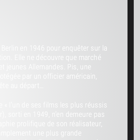
 Berlin en 1946 pour enquêter sur la
tion. Elle ne découvre que marché
 et jeunes Allemandes. Pis, une
otégée par un officier américain,
uête au départ…
« l'un de ses films les plus réussis
ir), sorti en 1949, n'en demeure pas
phie prolifique de son réalisateur,
 amplement une plus grande