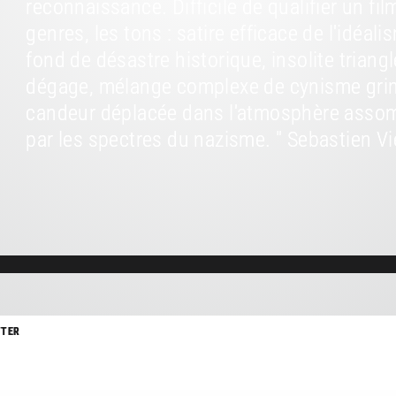
reconnaissance. Difficile de qualifier un fil
genres, les tons : satire efficace de l'idéa
fond de désastre historique, insolite trian
dégage, mélange complexe de cynisme grin
candeur déplacée dans l'atmosphère assomb
par les spectres du nazisme. " Sebastien Vi
TTER