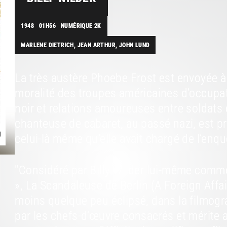
1948
01H56
NUMÉRIQUE 2K
MARLENE DIETRICH, JEAN ARTHUR, JOHN LUND
La très austère Phoebe Frost est envoyée à
moralité des troupes américaines d’occupa
noir et relations amoureuses entre soldats
chanteuse de cabaret, au passé nazi, est pr
celui-là même qu’elle avait chargé de l’enq
"Considéré par Billy Wilder lui-même comme 
», La Scandaleuse de Berlin (A Foreign Affa
moins quelque peu éclipsé, dans la filmogra
par les chefs-d’œuvre consacrés et mérite